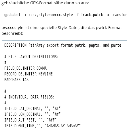
gebräuchliche GPX-Format sähe dann so aus:
gpsbabel -i xcsv,style=pwxxx.style -f Track.pwtrk -x transfor
pwxxx.style ist eine spezielle Style-Datei, die das pwtrk-Format
beschreibt:
DESCRIPTION PathAway export format pwtrk, pwpts, and pwrte

# FILE LAYOUT DEFINITIIONS:

#

FIELD_DELIMITER COMMA

RECORD_DELIMITER NEWLINE

BADCHARS TAB

#

# INDIVIDUAL DATA FIELDS:

#

IFIELD LAT_DECIMAL, "", "%f"

IFIELD LON_DECIMAL, "", "%f"

IFIELD ALT_FEET, "", "%fF"

IFIELD GMT_TIME,"", "%H%M%S.%Y %d%m%Y"
