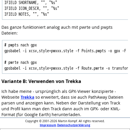
IFIELD SHORTNAME, "", "%s"

IFIELD ICON_DESCR, "", "%s"

Das ganze funktioniert analog auch mit pwrte und pwpts
Dateien:
# pwpts nach gpx

gpsbabel -i xcsv,style=pwxxx.style -f Points.pwpts -o gpx -F P
# pwrte nach gpx

Variante B: Verwenden von Trekka
Ich habe meine - ursprünglich als GPX-Viewer konzipierte -
Webseite
Trekka
so erweitert, dass sie auch PathAway Dateien
parsen und anzeigen kann. Neben der Darstellung von Track
und Profil kann man den Track dann auch im GPX- oder KML-
Format (für Google Earth) herunterladen.
Copyright © 2001-2026 Martin Kompf. All rights reserved.
Impressum
Datenschutzerklärung