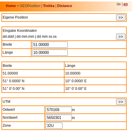
de |
en
Home
> GEOPosition |
Trekka
|
Distance
Eigene Position
Eingabe Koordinaten
dd.ddd | dd mm.mm | dd mm ss.ss
Breite
Länge
Breite
Länge
51.00000
10.00000
51° 0.0000′ N
10° 0.0000′ E
51° 0′ 0.00″ N
10° 0′ 0.00″ E
UTM
Ostwert
m
Nordwert
m
Zone