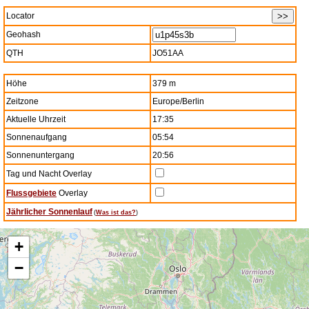
Locator
Geohash
QTH
JO51AA
Höhe
379 m
Zeitzone
Europe/Berlin
Aktuelle Uhrzeit
17:35
Sonnenaufgang
05:54
Sonnenuntergang
20:56
Tag und Nacht Overlay
Flussgebiete
Overlay
Jährlicher Sonnenlauf
(
Was ist das?
)
+
−