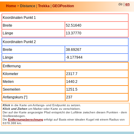
de |
en
Home
>
Distance
|
Trekka
|
GEOPosition
Koordinaten Punkt 1
Breite
52.51640
Länge
13.37770
Koordinaten Punkt 2
Breite
38.69267
Länge
-9.177944
Entfernung
Kilometer
2317.7
Meilen
1440.2
Seemeilen
1251.5
Anfangskurs [°]
237
Klick
in die Karte um Anfangs- und Endpunkt zu setzen.
Klick und Ziehen
um Marker oder Karte zu verschieben.
Der auf der Karte angezeigte Pfad entspricht der Luftlinie zwischen diesen Punkten - dem
Großkreisbogen.
Die
Entfernungsberechnung
erfolgt auf Basis einer idealen Kugel mit einem Radius von
6378.388 km.